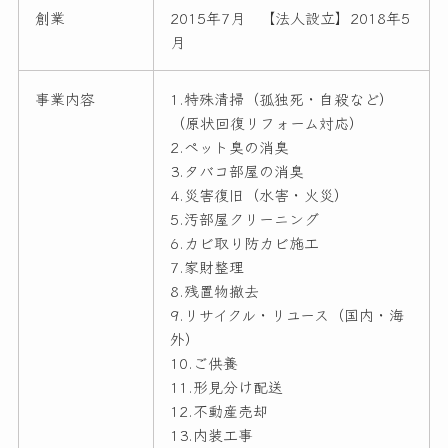
創業
2015年7月 【法人設立】2018年5
月
事業内容
1.特殊清掃（孤独死・自殺など）
（原状回復リフォーム対応）
2.ペット臭の消臭
3.タバコ部屋の消臭
4.災害復旧（水害・火災）
5.汚部屋クリーニング
6.カビ取り防カビ施工
7.家財整理
8.残置物撤去
9.リサイクル・リユース（国内・海
外）
10.ご供養
11.形見分け配送
12.不動産売却
13.内装工事