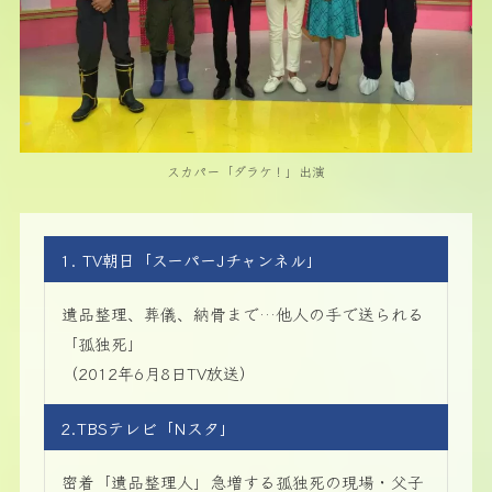
スカパー「ダラケ！」出演
1. TV朝日「スーパーJチャンネル」
遺品整理、葬儀、納骨まで…他人の手で送られる
「孤独死」
（2012年6月8日TV放送）
2.TBSテレビ「Nスタ」
密着「遺品整理人」急増する孤独死の現場・父子