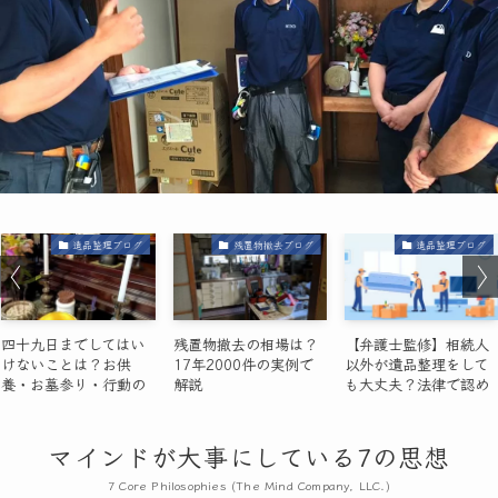
遺品整理ブログ
残置物撤去ブログ
遺品整理ブログ
四十九日までしてはい
残置物撤去の相場は？
【弁護士監修】相続人
けないことは？お供
17年2000件の実例で
以外が遺品整理をして
養・お墓参り・行動の
解説
も大丈夫？法律で認め
注意点を解説
られるケースと絶対NG
な行為を徹底解説
マインドが大事にしている7の
思想
7 Core Philosophies (The Mind Company, LLC.)